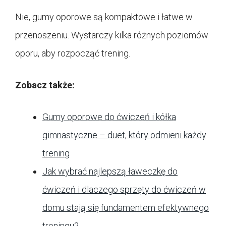
Nie, gumy oporowe są kompaktowe i łatwe w
przenoszeniu. Wystarczy kilka różnych poziomów
oporu, aby rozpocząć trening.
Zobacz także:
Gumy oporowe do ćwiczeń i kółka
gimnastyczne – duet, który odmieni każdy
trening
Jak wybrać najlepszą ławeczkę do
ćwiczeń i dlaczego sprzęty do ćwiczeń w
domu stają się fundamentem efektywnego
treningu?