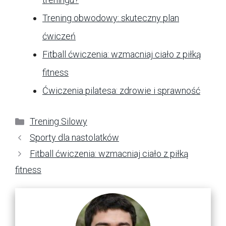
Trening obwodowy: skuteczny plan
ćwiczeń
Fitball ćwiczenia: wzmacniaj ciało z piłką
fitness
Ćwiczenia pilatesa: zdrowie i sprawność
Kategorie
Trening Silowy
Sporty dla nastolatków
Fitball ćwiczenia: wzmacniaj ciało z piłką
fitness