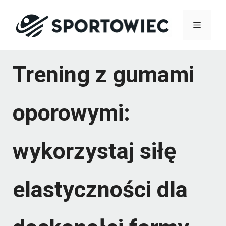
Przejdź
Menu
do
treści
Trening z gumami
oporowymi:
wykorzystaj siłę
elastyczności dla