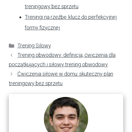
treningowy bez sprzętu
Treningi na rzeźbę: klucz do perfekcyjnej
formy fizycznej
Kategorie
Trening Silowy
Trening obwodowy: definicja, ćwiczenia dla
początkujących i siłowy trening obwodowy
Ćwiczenia siłowe w domu: skuteczny plan
treningowy bez sprzętu