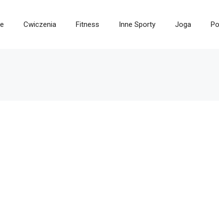
ie
Cwiczenia
Fitness
Inne Sporty
Joga
Po