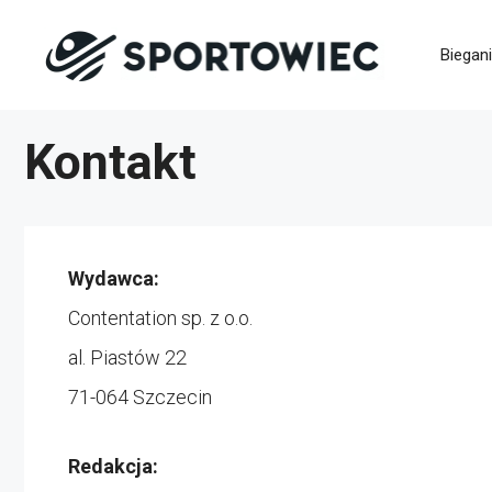
Przejdź
Biegan
do
treści
Kontakt
Wydawca:
Contentation sp. z o.o.
al. Piastów 22
71-064 Szczecin
Redakcja: