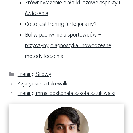
Zrównoważenie ciała: kluczowe aspekty i
ćwiczenia
Co to jest trening funkcjonalny?
Ból w pachwinie u sportowców –
przyczyny, diagnostyka i nowoczesne
metody leczenia
Kategorie
Trening Silowy
Azjatyckie sztuki walki
Trening mma: doskonała szkoła sztuk walki