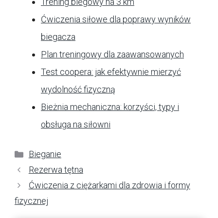
Trening biegowy na 3 km
Ćwiczenia siłowe dla poprawy wyników
biegacza
Plan treningowy dla zaawansowanych
Test coopera: jak efektywnie mierzyć
wydolność fizyczną
Bieżnia mechaniczna: korzyści, typy i
obsługa na siłowni
Kategorie
Bieganie
Rezerwa tętna
Ćwiczenia z ciężarkami dla zdrowia i formy
fizycznej