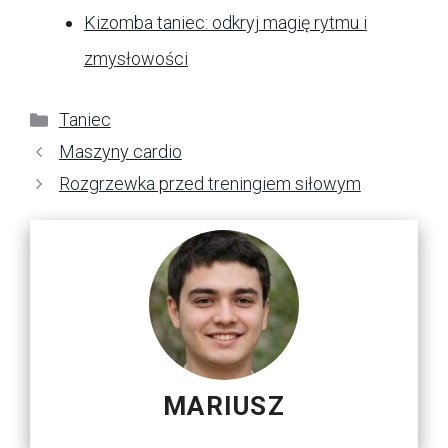
Kizomba taniec: odkryj magię rytmu i
zmysłowości
Kategorie
Taniec
Maszyny cardio
Rozgrzewka przed treningiem siłowym
MARIUSZ