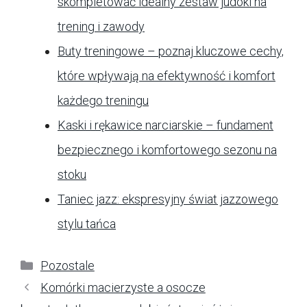
skompletować idealny zestaw judoki na
trening i zawody
Buty treningowe – poznaj kluczowe cechy,
które wpływają na efektywność i komfort
każdego treningu
Kaski i rękawice narciarskie – fundament
bezpiecznego i komfortowego sezonu na
stoku
Taniec jazz: ekspresyjny świat jazzowego
stylu tańca
Kategorie
Pozostale
Komórki macierzyste a osocze