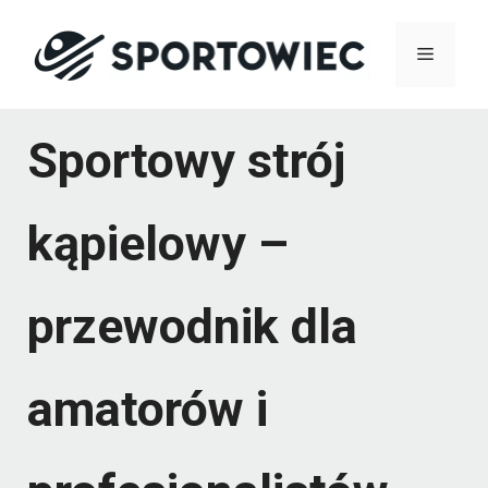
Przejdź
Menu
do
treści
Sportowy strój
kąpielowy –
przewodnik dla
amatorów i