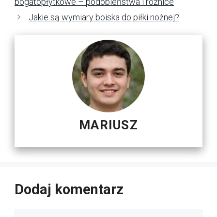
bogatopłytkowe – podobieństwa i różnice
Jakie są wymiary boiska do piłki nożnej?
MARIUSZ
Dodaj komentarz
Komentarz