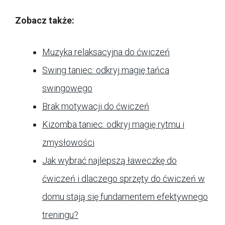
Zobacz także:
Muzyka relaksacyjna do ćwiczeń
Swing taniec: odkryj magię tańca
swingowego
Brak motywacji do ćwiczeń
Kizomba taniec: odkryj magię rytmu i
zmysłowości
Jak wybrać najlepszą ławeczkę do
ćwiczeń i dlaczego sprzęty do ćwiczeń w
domu stają się fundamentem efektywnego
treningu?