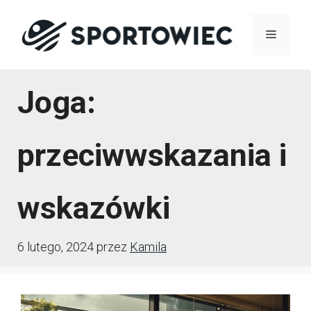
Przejdź
Menu
do
treści
Joga:
przeciwwskazania i
wskazówki
6 lutego, 2024
przez
Kamila