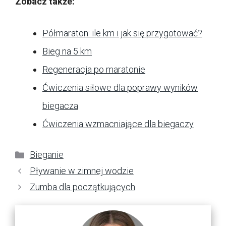
Zobacz także:
Półmaraton: ile km i jak się przygotować?
Bieg na 5 km
Regeneracja po maratonie
Ćwiczenia siłowe dla poprawy wyników
biegacza
Ćwiczenia wzmacniające dla biegaczy
Kategorie
Bieganie
Pływanie w zimnej wodzie
Zumba dla początkujących