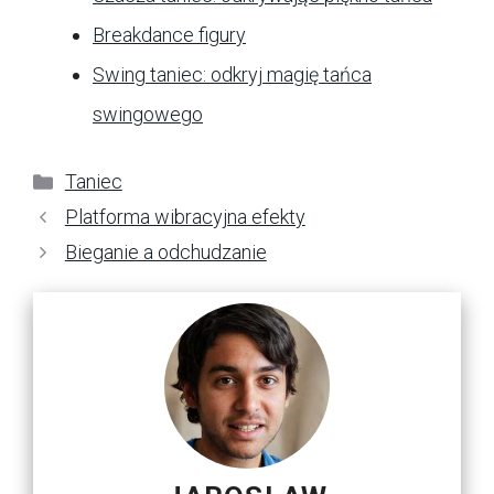
Breakdance figury
Swing taniec: odkryj magię tańca
swingowego
Kategorie
Taniec
Platforma wibracyjna efekty
Bieganie a odchudzanie