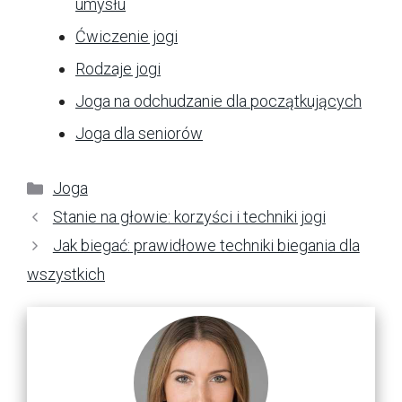
umysłu
Ćwiczenie jogi
Rodzaje jogi
Joga na odchudzanie dla początkujących
Joga dla seniorów
Kategorie
Joga
Stanie na głowie: korzyści i techniki jogi
Jak biegać: prawidłowe techniki biegania dla
wszystkich