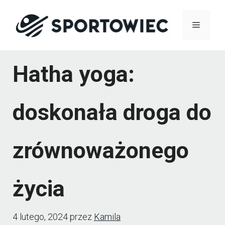
Przejdź
Menu
do
treści
Hatha yoga:
doskonała droga do
zrównoważonego
życia
4 lutego, 2024
przez
Kamila