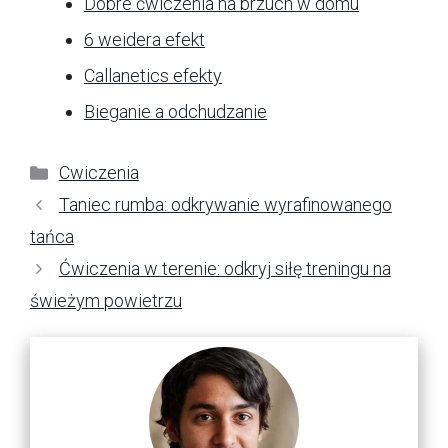
Dobre ćwiczenia na brzuch w domu
6 weidera efekt
Callanetics efekty
Bieganie a odchudzanie
Kategorie
Cwiczenia
Taniec rumba: odkrywanie wyrafinowanego
tańca
Ćwiczenia w terenie: odkryj siłę treningu na
świeżym powietrzu