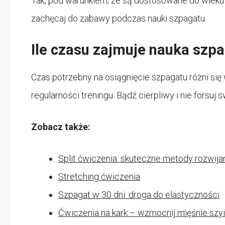
Tak, pod warunkiem, że są dostosowane do wieku i
zachęcaj do zabawy podczas nauki szpagatu.
Ile czasu zajmuje nauka szp
Czas potrzebny na osiągnięcie szpagatu różni się
regularności treningu. Bądź cierpliwy i nie forsuj 
Zobacz także:
Split ćwiczenia: skuteczne metody rozwija
Stretching ćwiczenia
Szpagat w 30 dni: droga do elastyczności
Ćwiczenia na kark – wzmocnij mięśnie szyi 