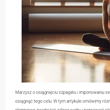
Marzysz o osiągnięciu szpagatu i imponowaniu s
osiągnąć tego celu. W tym artykule omówimy róż
stopniowo zwiększać zakres ruchu i poprawiać ela