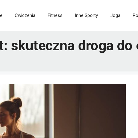
ie
Cwiczenia
Fitness
Inne Sporty
Joga
Po
: skuteczna droga do 