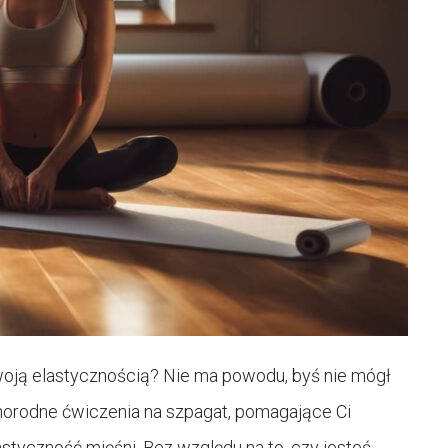
woją elastycznością? Nie ma powodu, byś nie mógł
norodne ćwiczenia na szpagat, pomagające Ci
styczność mięśni. Bez względu na to, czy jesteś