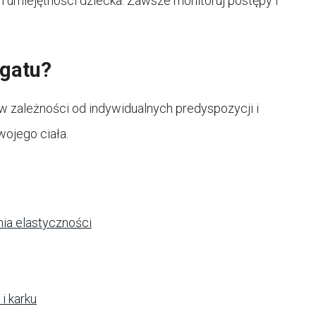
 umiejętności dziecka. Zawsze monitoruj postępy i
agatu?
 w zależności od indywidualnych predyspozycji i
swojego ciała.
nia elastyczności
i karku