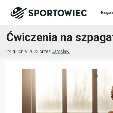
Przejdź
Biegan
do
treści
Ćwiczenia na szpagat
24 grudnia, 2023
przez
Jaroslaw